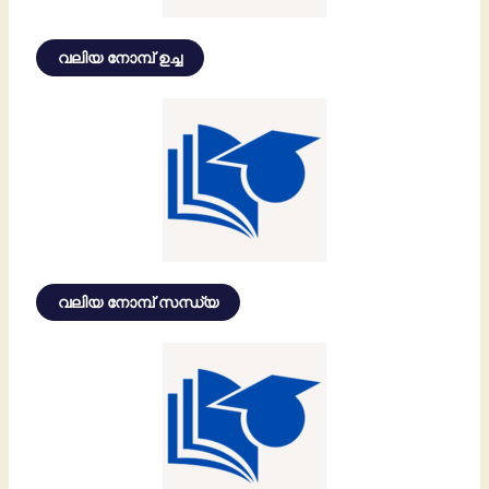
വലിയ നോമ്പ് ഉച്ച
വലിയ നോമ്പ് സന്ധ്യ