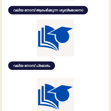
വലിയ നോമ്പ് ആരംഭിക്കുന്ന ശുബ്ക്കോനൊ
വലിയ നോമ്പ് പ്രഭാതം