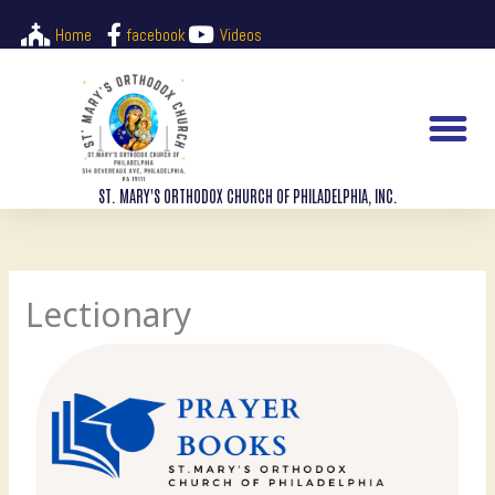
Skip
Home
facebook
Videos
to
content
M
ST. MARY'S ORTHODOX CHURCH OF PHILADELPHIA, INC.
Lectionary