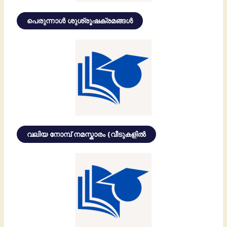
പെരുന്നാൾ ശുശ്രൂഷക്രമങ്ങൾ
വലിയ നോമ്പ് നമസ്കാരം (വീടുകളിൽ